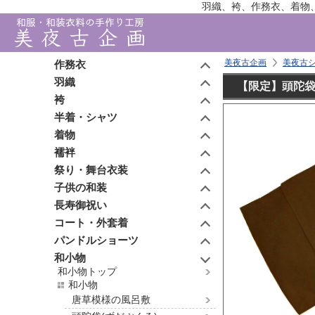
羽織、袴、作務衣、着物
美夜古企画
美夜古
作務衣
羽織
【限定】頭陀袋
袴
半着・シャツ
着物
襦袢
祭り・舞台衣装
子供の和装
長寿御祝い
コート・外套着
パンドルショーツ
和小物
和小物トップ
和小物
唐草模様の風呂敷