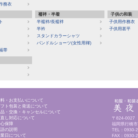
作務衣
り
襦袢・半着
子供の和装
ト
半襦袢/長襦袢
子供用作務衣
半衿
子供用甚平
スタンドカラーシャツ
パンドルショーツ(女性用褌)
幅帯
送料・お支払いについて
ギフト包装と発送について
返品・交換・キャンセルについて
お直し対応について
〒824-0027
安心保障
福岡県行橋市
用語の説明
TEL：0930-2
営業日について
FAX：0930-2