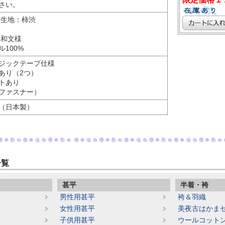
さい。
布生地：柿渋
：和文様
100%
ジックテープ仕様
あり（2つ）
トあり
ファスナー）
（日本製）
一覧
甚平
半着・袴
男性用甚平
袴＆羽織
女性用甚平
美夜古はかま
子供用甚平
ウールコット