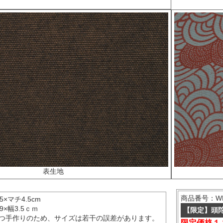
表生地
商品番号：WK-
5×マチ4.5cm
9×幅3.5ｃｍ
【限定】頭陀
つ手作りのため、サイズは若干の誤差があります。
限定価格１