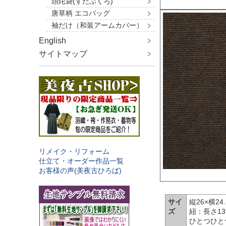
頭陀袋(ずだぶくろ)
唐草柄 エコバッグ
袖だけ（和装アームカバー）
English
サイトマップ
リメイク・リフォーム
仕立て・オーダー作品一覧
お客様の声(美夜古ひろば)
サイ
縦26×横24.
ズ
紐：長さ13
ひとつひと