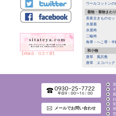
ウールコットンの
着物・着物まわ
美夜古きものセッ
水屋着
水屋袴
二輪袴
角帯・へこ帯・半
和小物
【姉妹店：仕立て屋】
唐草 風呂敷
唐草 エコバッグ
メールでお問い合わせ