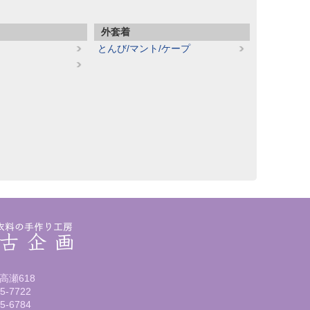
外套着
とんび/マント/ケープ
高瀬618
5-7722
5-6784