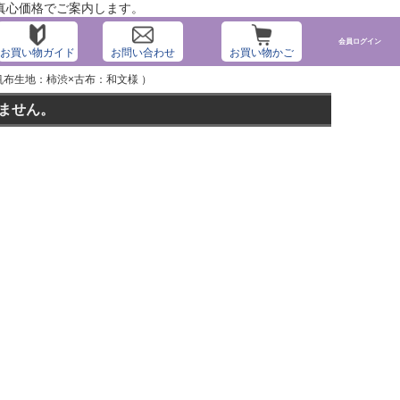
真心価格でご案内します。
会員ログイン
お買い物ガイド
お問い合わせ
お買い物かご
帆布生地：柿渋×古布：和文様 ）
いません。