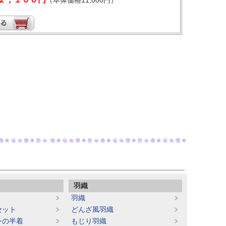
（本体価格11,000円）
羽織
羽織
セット
どんざ風羽織
ンの半着
もじり羽織