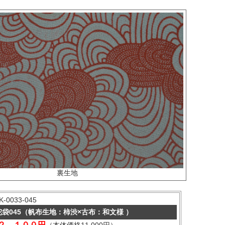
裏生地
0033-045
袋045（帆布生地：柿渋×古布：和文様 ）
２，１００円