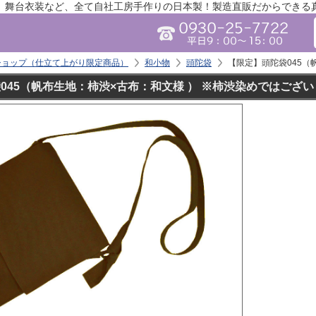
、舞台衣装など、全て自社工房手作りの日本製！製造直販だからできる
ショップ（仕立て上がり限定商品）
和小物
頭陀袋
【限定】頭陀袋045（
045（帆布生地：柿渋×古布：和文様 ） ※柿渋染めではござ