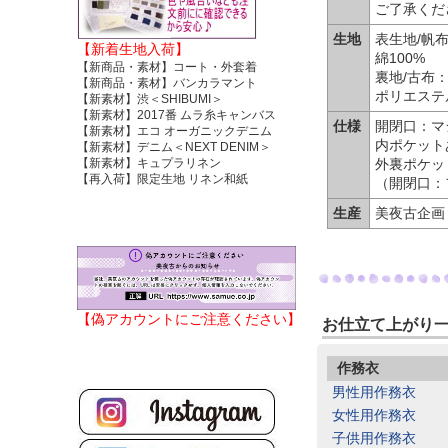
ご了承くだ
生地
表生地/帆
【新着生地入荷】
綿100%
【新商品・素材】コート・外套着
裏地/古布
【新商品・素材】バンカラマント
ポリエステル
【新素材】渋＜SHIBUMI＞
【新素材】2017番 ムラ糸キャンバス
仕様
開閉口：マ
【新素材】エコ オーガニックデニム
内ポケット
【新素材】デニム＜NEXT DENIM＞
【新素材】キュプラリネン
外裏ポケッ
【再入荷】限定生地 リネン和紙
（開閉口：
生産
美夜古企画
【偽アカウントにご注意ください】
お仕立て上がり
作務衣
男性用作務衣
女性用作務衣
子供用作務衣