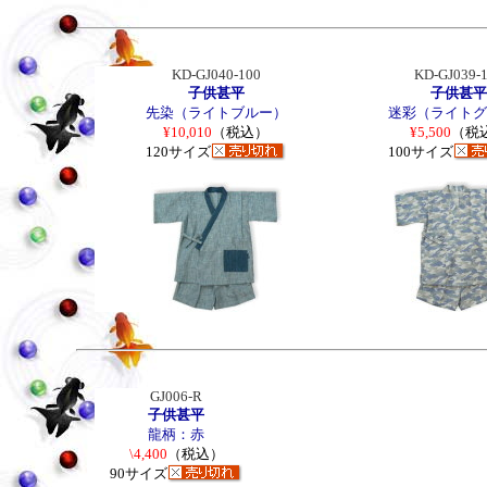
KD-GJ040-100
KD-GJ039-
子供甚平
子供甚平
先染（ライトブルー）
迷彩（ライトグ
¥10,010
（税込）
¥5,500
（税
120サイズ
100サイズ
GJ006-R
子供甚平
龍柄：赤
\4,400
（税込）
90サイズ