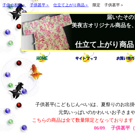
子供の和装＞
子供甚平＞
仕立て上がり商品＞
限定 子供甚平＞
届いたその
美夜古オリジナル商品を
仕立て上がり商品
子供甚平(こどもじんべい)は、夏祭りのお出
元気いっぱいのかわいいお子さま
こちらの商品は全て数量限定となっております
06/09
子供甚平（G