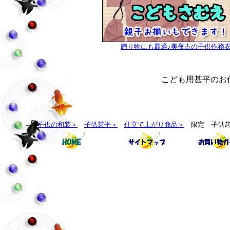
贈り物にも最適♪美夜古の子供作務
こども用甚平のお
子供の和装＞
子供甚平＞
仕立て上がり商品＞
限定 子供甚