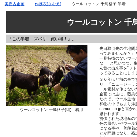
美夜古企画
作務衣(さむえ)
ウールコットン 千鳥格子 半着
ウールコットン 千鳥
「この半着 ズバリ 買い得！」。
先日取引先の生地問
ってみませんか？」
一見特徴のないウー
な･･･と思いつつ
ん昔の出来事を"フト
ってみることにしま
３０年ほど前の事で
り、「ニュージーラ
ール素材が使えない
企画では主に、藍染
たので、ウール生地
和物の中でもより洋
samue.co.jp
ウールコットン 千鳥格子(紺) 着用
思われます。
提供された現地産の
色の風合いやウール
になる事や、普段着
どが問題になり、残