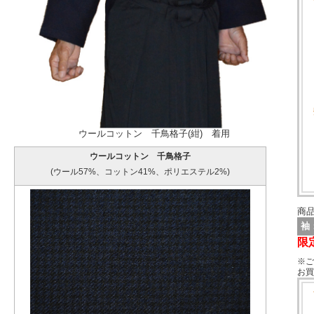
ウールコットン 千鳥格子(紺) 着用
ウールコットン 千鳥格子
(ウール57%、コットン41%、ポリエステル2%)
商品
袖
限
※ご
お買