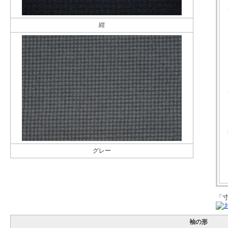
紺
グレー
「
袖の形