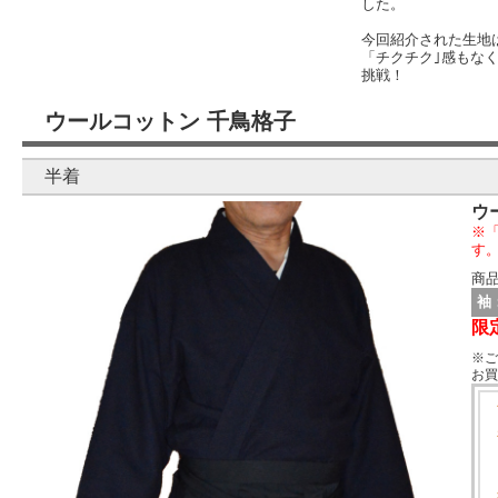
した。
今回紹介された生地
「チクチク｣感もな
挑戦！
ウールコットン 千鳥格子
半着
ウ
※
す
商品
袖
限
※ご
お買