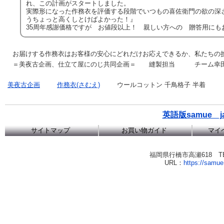
れ、この計画がスタートしました。
実際形になった作務衣を評価する段階でいつもの喜佐衛門の欲の深
うちょっと高くしとけばよかった！』
35周年感謝価格ですが お値段以上！ 親しい方への 贈答用にも
お届けする作務衣はお客様の安心にどれだけお応えできるか、私たちの
＝美夜古企画、仕立て屋にのじ共同企画＝ 縫製担当 チーム幸
美夜古企画
作務衣(さむえ)
ウールコットン 千鳥格子 半着
英語版samue japa
サイトマップ
お買い物ガイド
マイ
福岡県行橋市高瀬618 TEL：0
URL：
https://samue