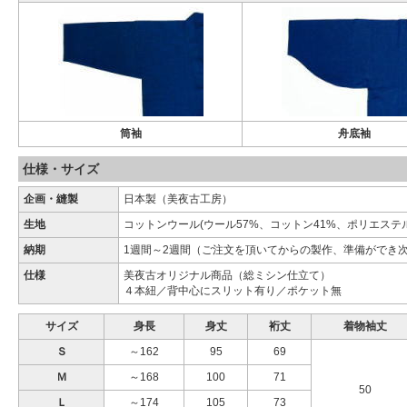
筒袖
舟底袖
仕様・サイズ
企画・縫製
日本製（美夜古工房）
生地
コットンウール(ウール57%、コットン41%、ポリエステル
納期
1週間～2週間（ご注文を頂いてからの製作、準備ができ
仕様
美夜古オリジナル商品（総ミシン仕立て）
４本紐／背中心にスリット有り／ポケット無
サイズ
身長
身丈
裄丈
着物袖丈
Ｓ
～162
95
69
Ｍ
～168
100
71
50
Ｌ
～174
105
73