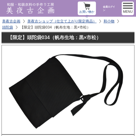
会員ログイ
ン
MENU
お買い物か
ご
美夜古企画
美夜古ショップ（仕立て上がり限定商品）
和小物
頭陀袋
【限定】頭陀袋034（帆布生地：黒×市松）
【限定】頭陀袋034（帆布生地：黒×市松）