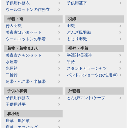
子供用作務衣
子供用甚平
ウールコットンの作務衣
半着・袴
羽織
袴＆羽織
羽織
美夜古はかまセット
どんざ風羽織
ウールコットンの半着
もじり羽織
着物・着物まわり
襦袢・半着
美夜古きものセット
半襦袢/長襦袢
水屋着
半衿
水屋袴
スタンドカラーシャツ
二輪袴
パンドルショーツ(女性用褌)
角帯・へこ帯・半幅帯
子供の和装
外套着
子供用作務衣
とんび/マント/ケープ
子供用甚平
和小物
唐草 風呂敷
唐草 エコバッグ