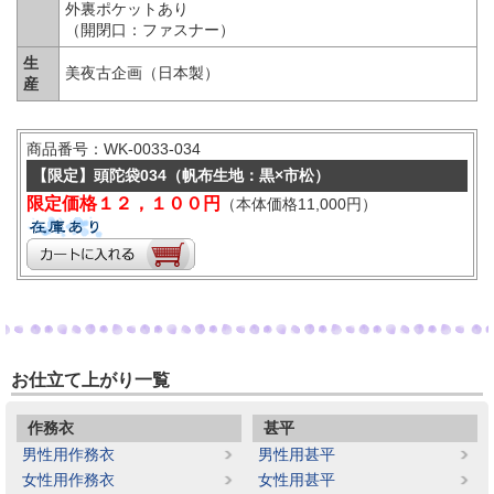
外裏ポケットあり
（開閉口：ファスナー）
生
美夜古企画（日本製）
産
商品番号：WK-0033-034
【限定】頭陀袋034（帆布生地：黒×市松）
限定価格１２，１００円
（本体価格11,000円）
お仕立て上がり一覧
作務衣
甚平
男性用作務衣
男性用甚平
女性用作務衣
女性用甚平