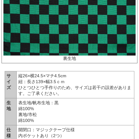
裏生地
サ
縦26×横24.5×マチ4.5cm
イ
紐：長さ139×幅3.5ｃｍ
ズ
ひとつひとつ手作りのため、サイズは若干の誤差がありま
す。ご了承ください。
生
表生地/帆布生地：黒
地
綿100%
裏地/市松
綿100%
仕
開閉口：マジックテープ仕様
様
内ポケットあり（2つ）