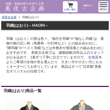
会員ログイ
ン
MENU
お買い物か
ご
美夜古企画
羽織(はおり)
羽織(はおり)－HAORI－
羽織（はおり）の形は色々。”袖付き羽織”や”袖なし羽織”は、着
物や裾の広い袴（馬乗袴・行灯袴など）との組み合わせに。
”陣羽織”や”ベスト羽織”などは作務衣や普段着との組み合わせに
おすすめです。 美夜古企画では、縫製経験20年以上のスタッフ
が心を込めて、1着ずつ丁寧に仕立てていますので、
生地見本
よりご希望の生地や色を選んだり、大きい方や小さい方にもセ
ミオーダーにてお作りしています。商品はすべて”日本製”美夜
古オリジナルの仕様です。
羽織(はおり)商品一覧