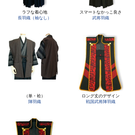
ラフな着心地
スマートなかっこ良さ
長羽織（袖なし）
武将羽織
（単・袷）
ロング丈のデザイン
陣羽織
戦国武将陣羽織