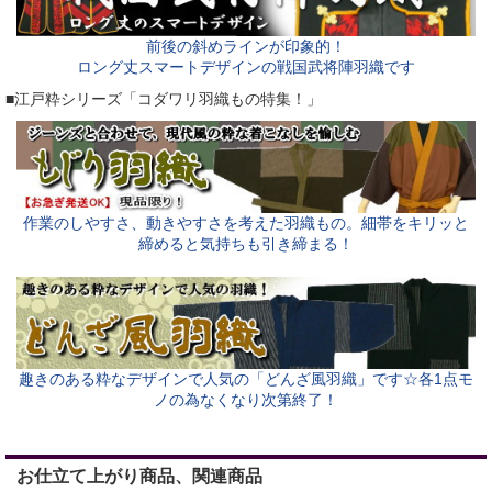
前後の斜めラインが印象的！
ロング丈スマートデザインの戦国武将陣羽織です
■江戸粋シリーズ「コダワリ羽織もの特集！」
作業のしやすさ、動きやすさを考えた羽織もの。細帯をキリッと
締めると気持ちも引き締まる！
趣きのある粋なデザインで人気の「どんざ風羽織」です☆各1点モ
ノの為なくなり次第終了！
お仕立て上がり商品、関連商品