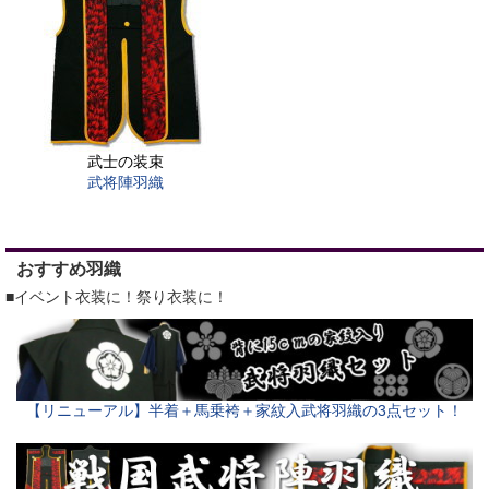
武士の装束
武将陣羽織
おすすめ羽織
■イベント衣装に！祭り衣装に！
【リニューアル】半着＋馬乗袴＋家紋入武将羽織の3点セット！