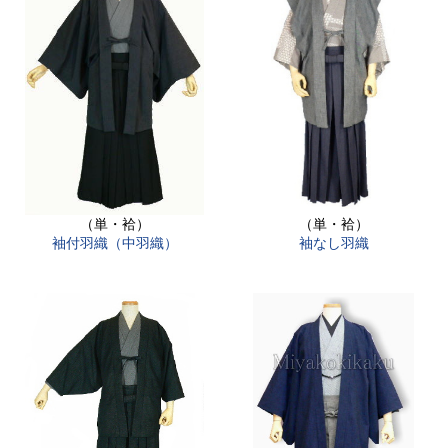
（単・袷）
（単・袷）
袖付羽織（中羽織）
袖なし羽織