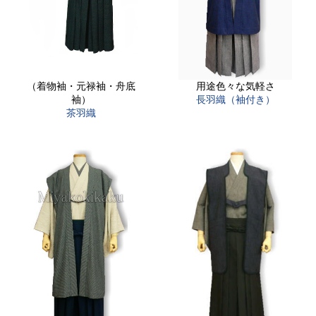
（着物袖・元禄袖・舟底
用途色々な気軽さ
袖）
長羽織（袖付き）
茶羽織