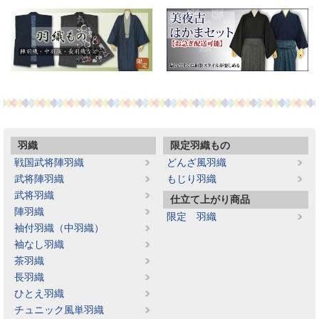
羽織
限定羽織もの
戦国武将陣羽織
どんざ風羽織
武将陣羽織
もじり羽織
武将羽織
仕立て上がり商品
陣羽織
限定 羽織
袖付羽織（中羽織）
袖なし羽織
茶羽織
長羽織
ひとえ羽織
チュニック風単羽織