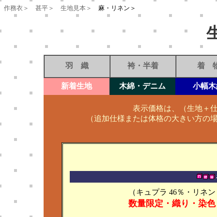
作務衣＞
甚平＞
生地見本＞
麻・リネン＞
羽 織
袴・半着
着 
新着生地
木綿・デニム
小幅木
表示価格は、（生地＋
（追加仕様または体格の大きい方の
（キュプラ 46％・リネン 
数量限定・織り・染色