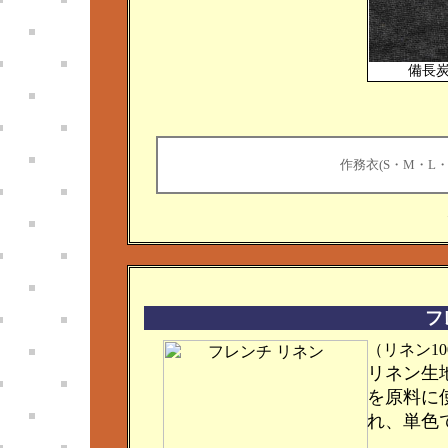
備長
作務衣(S・M・L・
フ
（リネン10
リネン生
を原料に
れ、単色