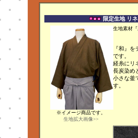
限定生地 リネ
生地素材『
『和』を
です。
経糸にリ
長炭染め
小さな釜
す。
※イメージ商品です。
生地拡大画像>>