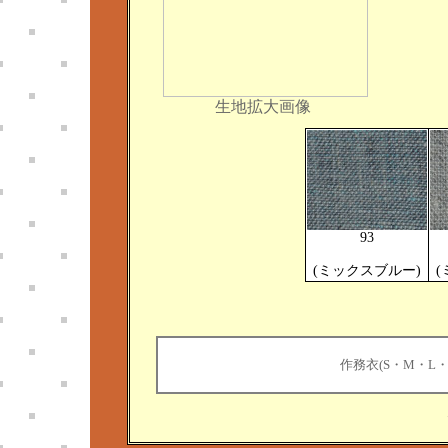
生地拡大画像
93
(ミックスブルー)
(
作務衣(S・M・L・