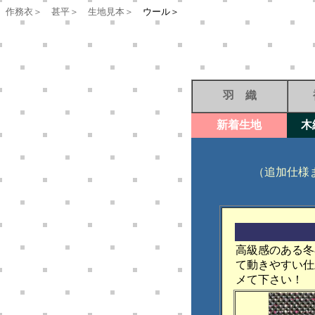
作務衣＞
甚平＞
生地見本＞
ウール＞
羽 織
新着生地
木
（追加仕様
高級感のある冬
て動きやすい仕
メて下さい！