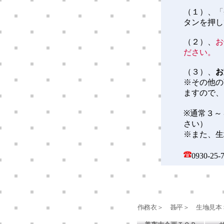
（１）、
「
タンを押し
（２）、
お
ださい。
（３）、
お
※その他の
ますので、
※通常３～
さい）
※また、生
0930-
作務衣＞
甚平＞
生地見本