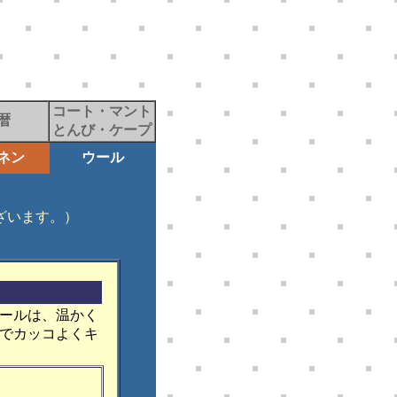
コート・マント
暦
とんび・ケープ
ネン
ウール
ざいます。）
ールは、温かく
でカッコよくキ