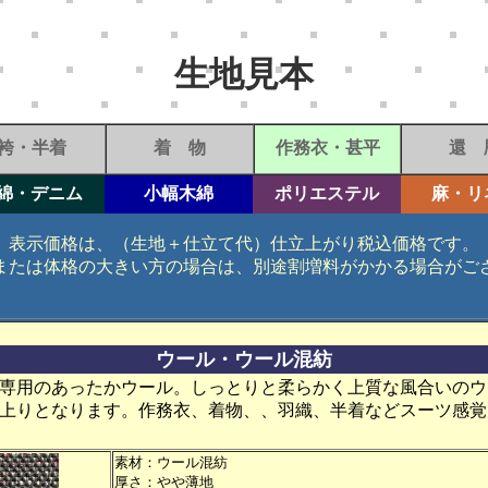
生地見本
袴・半着
着 物
作務衣・甚平
還 
綿・デニム
小幅木綿
ポリエステル
麻・リ
表示価格は、（生地＋仕立て代）仕立上がり税込価格です。
または体格の大きい方の場合は、別途割増料がかかる場合がご
ウール・ウール混紡
専用のあったかウール。しっとりと柔らかく上質な風合いのウ
上りとなります。作務衣、着物、、羽織、半着などスーツ感覚
素材
：ウール混紡
厚さ：やや薄地