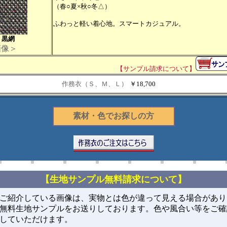
（春○夏×秋○冬△）
ふわっと軽い着心地。スマートカジュアル。
 黒網
画像＞
【サンプル請求について】
作務衣（Ｓ、Ｍ、Ｌ）
￥18,700
素材・色でお探しの方
【生地サンプル無料請求について】
ご紹介している画像は、実物とは色が違って見える場合があり
無料生地サンプルをお送りしております。色や風合い等をご確
していただけます。