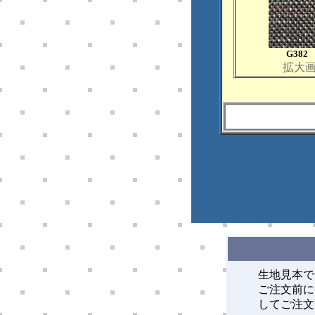
G382
拡大
生地見本で
ご注文前に
してご注文