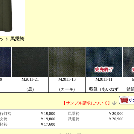
マット 馬乗袴
9
M2011-21
M2011-13
M2011-11
(黒)
(カーキ)
藍鼠（あいねず
錆鼠
【サンプル請求について】
行灯袴
￥19,800
馬乗袴
￥20,900
女袴
￥19,800
武道袴
￥20,900
軽衫
￥17,600