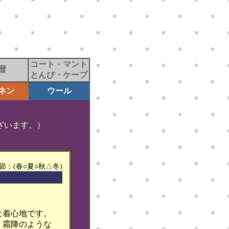
コート・マント
暦
とんび・ケープ
ネン
ウール
ざいます。）
節：(春○夏○秋△冬)
な着心地です。
、霜降のような