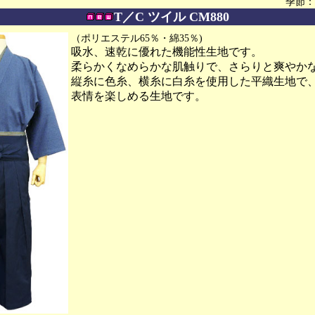
季節：
T／C ツイル CM880
（ポリエステル65％・綿35％)
吸水、速乾に優れた機能性生地です。
柔らかくなめらかな肌触りで、さらりと爽やか
縦糸に色糸、横糸に白糸を使用した平織生地で
表情を楽しめる生地です。