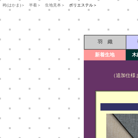
袴(はかま)＞
半着＞
生地見本＞
ポリエステル＞
羽 織
新着生地
木
（追加仕様