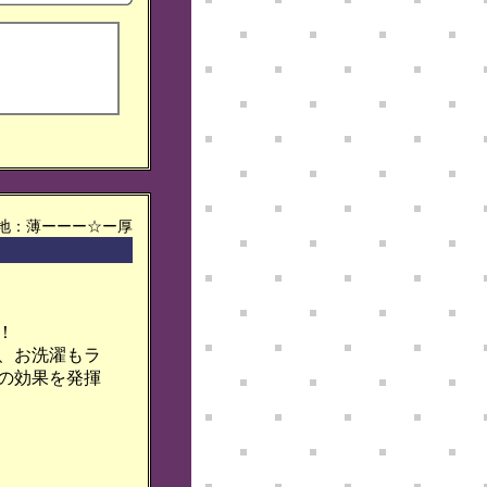
 生地：薄ーーー☆ー厚
！
、お洗濯もラ
の効果を発揮