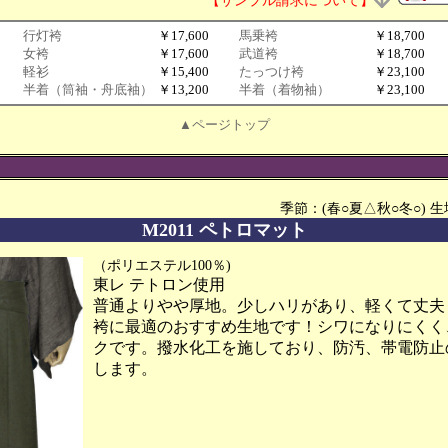
【サンプル請求について】
行灯袴
￥17,600
馬乗袴
￥18,700
女袴
￥17,600
武道袴
￥18,700
軽衫
￥15,400
たっつけ袴
￥23,100
半着（筒袖・舟底袖）
￥13,200
半着（着物袖）
￥23,100
▲ページトップ
季節：(春○夏△秋○冬○)
M2011 ペトロマット
（ポリエステル100％)
東レ テトロン使用
普通よりやや厚地。少しハリがあり、軽くて丈夫
袴に最適のおすすめ生地です！シワになりにくく
クです。撥水化工を施しており、防汚、帯電防止
します。