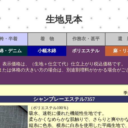
生地見本
袴・半着
着 物
作務衣・甚平
還 
綿・デニム
小幅木綿
ポリエステル
麻・リ
表示価格は、（生地＋仕立て代）仕立上がり税込価格です。
または体格の大きい方の場合は、別途割増料がかかる場合がご
季
シャンブレーエステル7357
（ポリエステル100％)
吸水、速乾に優れた機能性生地です。
柔らかくなめらかな肌触りで、さらりと爽やか
縦糸に色糸、横糸に白糸を使用した平織生地で