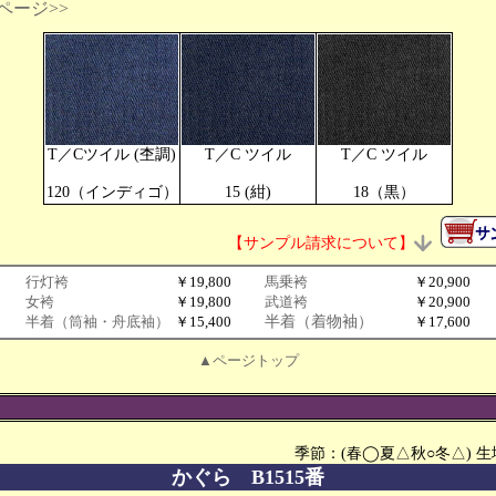
ページ>>
T／Cツイル (杢調)
T／C ツイル
T／C ツイル
120（インディゴ）
15 (紺)
18（黒）
【サンプル請求について】
行灯袴
￥19,800
馬乗袴
￥20,900
女袴
￥19,800
武道袴
￥20,900
半着（筒袖・舟底袖）
￥15,400
半着（着物袖）
￥17,600
▲ページトップ
季節：(春◯夏△秋○冬△) 
かぐら B1515番