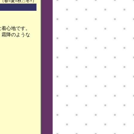
（春○夏○秋△冬×）
な着心地です。
、霜降のような