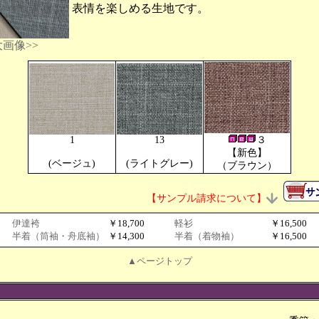
表情を楽しめる生地です。
画像>>
1
13
３
【新色】
(ベージュ)
(ライトグレー)
（ブラウン）
【サンプル請求について】
伊達袴
￥18,700
軽衫
￥16,500
半着（筒袖・舟底袖）
￥14,300
半着（着物袖）
￥16,500
▲ページトップ