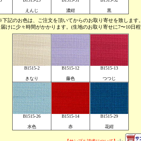
3
B1515-25
B1515-31
B1515-32
えんじ
濃紺
黒
※下記のお色は、ご注文を頂いてからのお取り寄せを致します
お届けに少々時間がかかります。(生地のお取り寄せに7〜10日程
B1515-2
B1515-12
B1515-13
きなり
藤色
つつじ
B1515-26
B1515-14
B1515-29
水色
赤
花紺