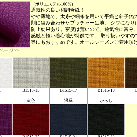
（ポリエステル100％)
通気性の良い和調合繊！
やや薄地で、太糸や細糸を用いて平織と斜子(な
則に組み合わせたブッチャー生地。 シワになり
防止効果あり。密度は荒いので、通気性に富み
感触と軽い着心地が特徴です。 取り扱いやすの
等にもおすすめです。オールシーズンご着用頂
ページ>>
1
B1515-15
B1515-17
B1515-18
灰色
深緑
からし