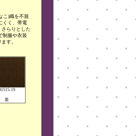
なこ)織を不規
にくく、帯電
、さらりとした
で制服や衣装
けます。
B1515-19
茶