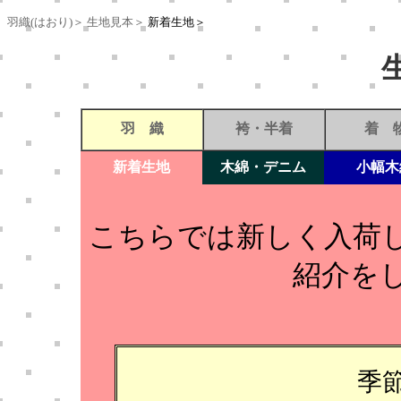
羽織(はおり)＞
生地見本＞
新着生地＞
羽 織
袴・半着
着 
新着生地
木綿・デニム
小幅木
こちらでは新しく入荷
紹介を
季