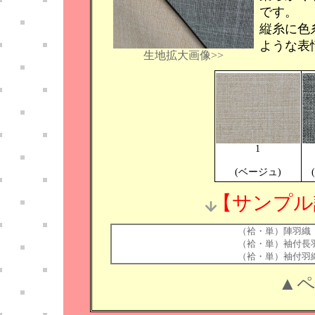
です。
縦糸に色
ような表
生地拡大画像>>
1
(ベージュ)
【サンプル
（袷・単）陣羽織
（袷・単）袖付長
（袷・単）袖付羽
▲