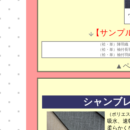
【サンプ
（袷・単）陣羽織
（袷・単）袖付長
（袷・単）袖付羽
▲
シャンブレ
（ポリエステ
吸水、速
柔らかく