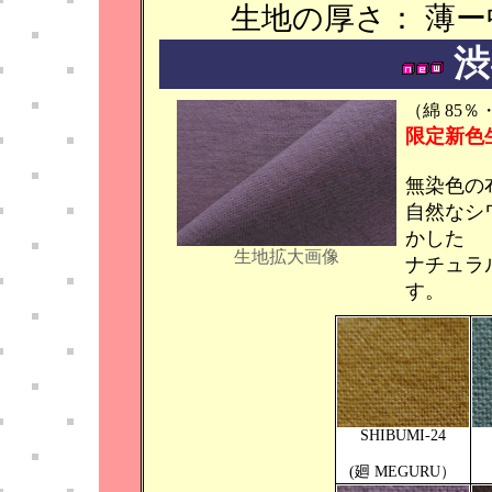
生地の厚さ： 薄
渋-
（綿 85％
限定新色
無染色の
自然なシ
かした
生地拡大画像
ナチュラ
す。
SHIBUMI-24
(廻 MEGURU）