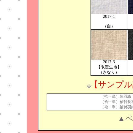
2017-1
（白）
2017-3
【限定生地】
（きなり）
【サンプル
（袷・単）陣羽織
（袷・単）袖付長
（袷・単）袖付羽
▲