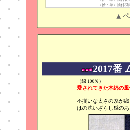
（袷・単）袖付羽
▲
2017
（綿 100％）
愛されてきた木綿の風
不揃いな太さの糸が織
はの洗いざらし感のあ