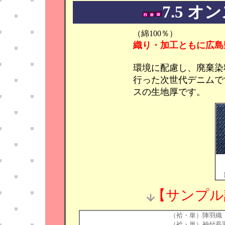
7.5 オン
（綿100％）
織り・加工ともに広島
環境に配慮し、廃棄染
行った次世代デニムです
スの生地厚です。
【サンプル
（袷・単）陣羽織
（袷・単）袖付長