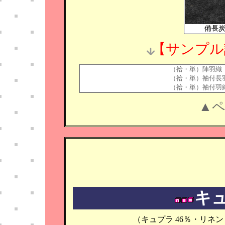
備長
【サンプル
（袷・単）陣羽織
（袷・単）袖付長
（袷・単）袖付羽
▲
キ
（キュプラ 46％・リネン 