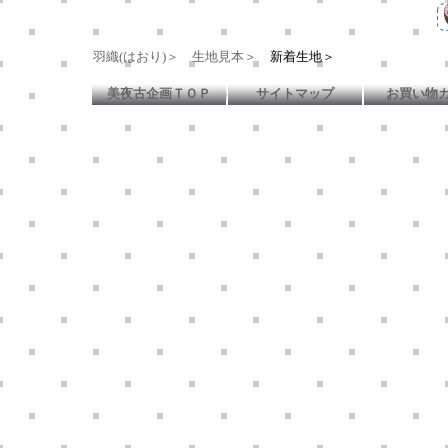
羽織(はおり)＞
生地見本＞
新着生地＞
美夜古企画ＴＯＰ
サイトマップ
お買い物