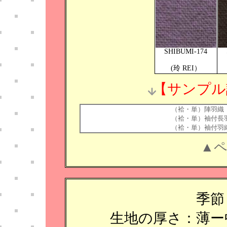
SHIBUMI-174
(玲 REI）
【サンプル
（袷・単）陣羽織
（袷・単）袖付長
（袷・単）袖付羽
▲
季節
生地の厚さ：薄ー