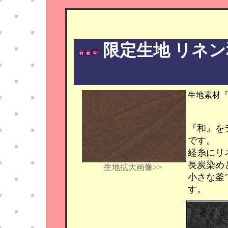
限定生地 リネン
生地素材『
『和』を
です。
経糸にリ
長炭染め
生地拡大画像>>
小さな釜
す。