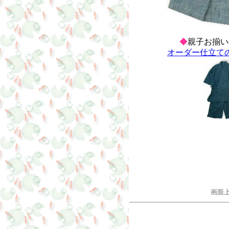
◆
親子お揃い
オーダー仕立て
画面