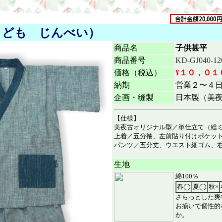
こども じんべい）
商品名
子供甚平
商品番号
KD-GJ040-12
価格（税込）
¥１０，０１
納期
営業２〜４
企画・縫製
日本製（美
【仕様】
美夜古オリジナル型／単仕立て（総
上着／五分袖、左前貼り付けポケット
パンツ／五分丈、ウエスト細ゴム、右
生地
綿100％
春◯
夏◯
秋×
さらっとした爽
お揃いで
個性的
か。