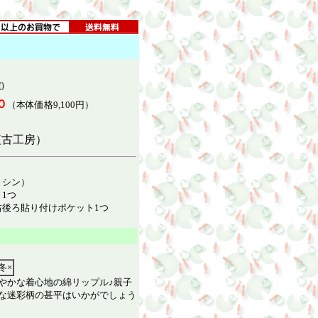
0
０
（本体価格9,100円）
日
夜古工房）
ミシン）
1つ
後ろ貼り付けポケット1つ
冬×
やかな着心地の綿リップル♪
親子
な迷彩柄の甚平はいかがでしょう