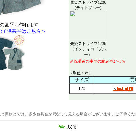
先染ストライプ1236
（ライトブルー）
の甚平も作れます
の子供甚平はこちら＞
先染ストライプ1236
（インディコ゛ブル
ー）
※洗濯後の生地の縮み率2〜3％
（単位ｃｍ）
サイズ
買
120
上と実物とでは、多少色具合が異なって見える場合がございます。ご了承くだ
戻る