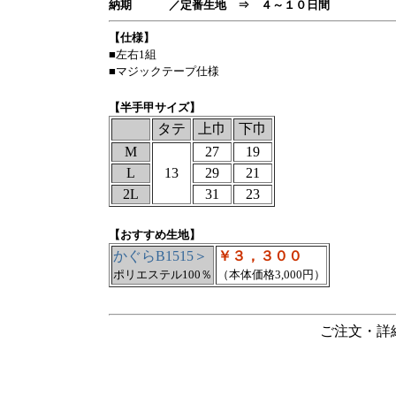
納期 ／定番生地 ⇒ ４～１０日間
【仕様】
■左右1組
■マジックテープ仕様
【半手甲サイズ】
タテ
上巾
下巾
M
27
19
L
13
29
21
2L
31
23
【おすすめ生地】
かぐらB1515＞
￥３，３００
ポリエステル100％
（本体価格3,000円）
ご注文・詳